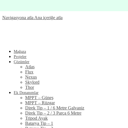
Navigasyona atla
Ana içeriğe atla
Mağaza
Projeler
Çözümler
Atlas
Flux
Nexus
Skylord
Thor
Ek Donanımlar
MPPT – Güneş
MPPT – Rüzgar
Direk Tip – 1 / 6 Metre Galvaniz
Direk Tip – 2 / 3 Parça 6 Metre
Tripod Ayak
Batarya Tip – 1