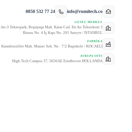
0850 532 77 24
info@rumitech.co
GENEL MERKEZ
 Arı-3 Teknopark, Reşitpaşa Mah. Katar Cad. İtü Arı Teknokent 3
Binası No: 4 İç Kapı No: 201 Sarıyer / İSTANBUL
FABRIKA
Karadenizliler Mah. Manav Sok. No : 7/2 Başiskele / KOCAELİ
AVRUPA OFIS
High Tech Campus 37, 5656AE Eindhoven HOLLANDA