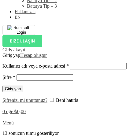
Batarya Tip – 2
Batarya Tip – 3
Hakkımızda
EN
BIZE ULAŞIN
Giriş / kayıt
Giriş yap
Hesap oluştur
Kullanıcı adı veya e-posta adresi
*
Şifre
*
Giriş yap
Şifrenizi mi unuttunuz?
Beni hatırla
0
öğe
₺
0,00
Menü
13 sonucun tümü gösteriliyor