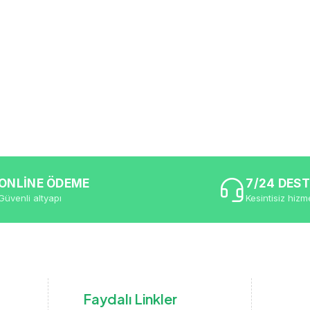
ONLİNE ÖDEME
7/24 DES
Güvenli altyapı
Kesintisiz hizm
Faydalı Linkler