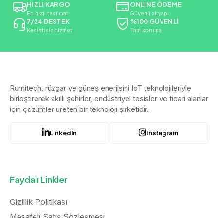
HIZLI KARGO
ONLİNE ÖDEME
En hızlı teslimat
Güvenli altyapı
7/24 DESTEK
%100 GÜVENLİ
Kesintisiz hizmet
Tam koruma
Rumitech, rüzgar ve güneş enerjisini IoT teknolojileriyle
birleştirerek akıllı şehirler, endüstriyel tesisler ve ticari alanlar
için çözümler üreten bir teknoloji şirketidir.
LinkedIn
Instagram
Faydalı Linkler
Gizlilik Politikası
Mesafeli Satış Sözleşmesi