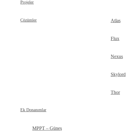
Projeler
Çözümler
Atlas
Flux
Nexus
Skylord
Thor
Ek Donanımlar
MPPT – Güneş