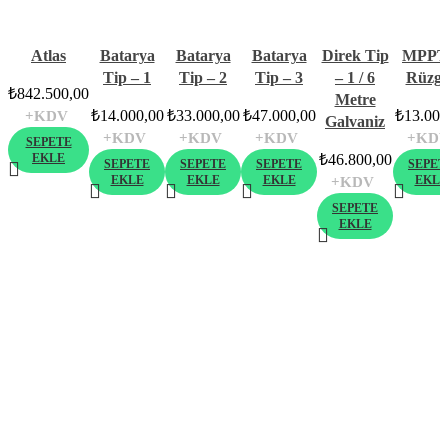
Atlas
Batarya
Batarya
Batarya
Direk Tip
MPPT
Tip – 1
Tip – 2
Tip – 3
– 1 / 6
Rüzga
₺
842.500,00
Metre
₺
14.000,00
₺
33.000,00
₺
47.000,00
₺
13.000
+KDV
Galvaniz
+KDV
+KDV
+KDV
+KD
SEPETE
EKLE
₺
46.800,00
SEPETE
SEPETE
SEPETE
SEPET
EKLE
EKLE
EKLE
EKLE
+KDV
SEPETE
EKLE