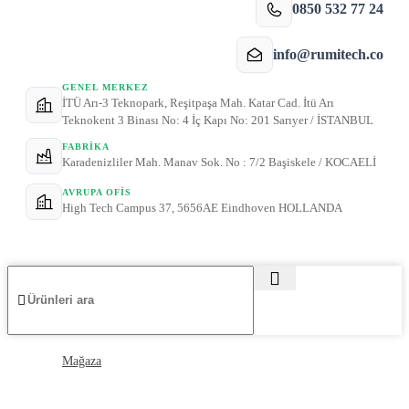
0850 532 77 24
info@rumitech.co
GENEL MERKEZ
İTÜ Arı-3 Teknopark, Reşitpaşa Mah. Katar Cad. İtü Arı
Teknokent 3 Binası No: 4 İç Kapı No: 201 Sarıyer / İSTANBUL
FABRIKA
Karadenizliler Mah. Manav Sok. No : 7/2 Başiskele / KOCAELİ
AVRUPA OFIS
High Tech Campus 37, 5656AE Eindhoven HOLLANDA
Mağaza