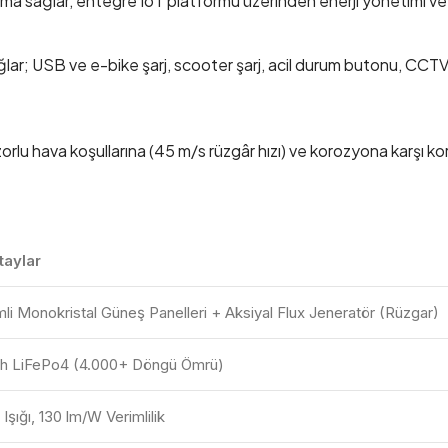
atma sağlar, entegre IoT platformu üzerinden enerji yönetimi ve
sağlar; USB ve e-bike şarj, scooter şarj, acil durum butonu, CCT
rlu hava koşullarına (45 m/s rüzgâr hızı) ve korozyona karşı ko
taylar
i Monokristal Güneş Panelleri + Aksiyal Flux Jeneratör (Rüzgar)
Ah LiFePo4 (4.000+ Döngü Ömrü)
şığı, 130 lm/W Verimlilik