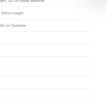
ight, 120 cm blade diameter
, 200cm height
140 cm Diameter