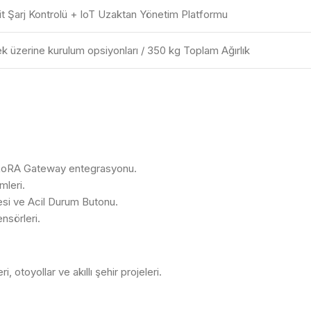
t Şarj Kontrolü + IoT Uzaktan Yönetim Platformu
k üzerine kurulum opsiyonları / 350 kg Toplam Ağırlık
LoRA Gateway entegrasyonu.
leri.
tesi ve Acil Durum Butonu.
nsörleri.
, otoyollar ve akıllı şehir projeleri.