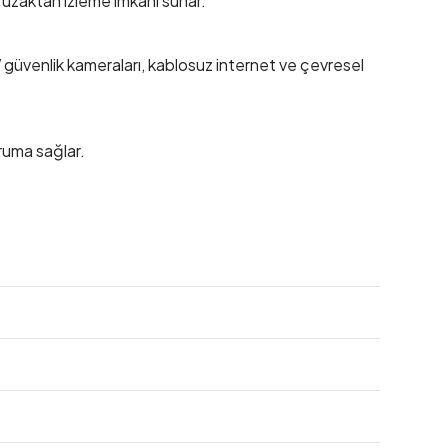
 uzaktan izleme imkânı sunar.
V güvenlik kameraları, kablosuz internet ve çevresel
ruma sağlar.