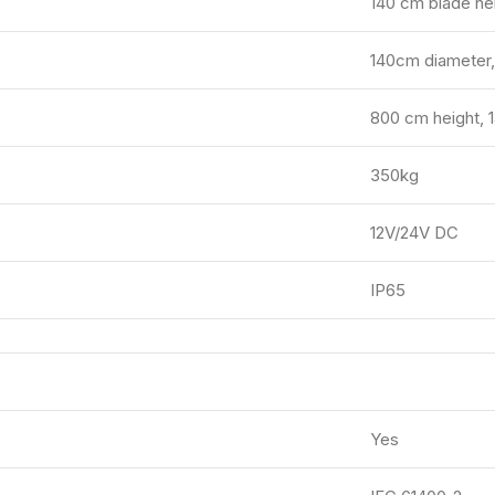
140 cm blade he
140cm diameter
800 cm height, 
350kg
12V/24V DC
IP65
Yes