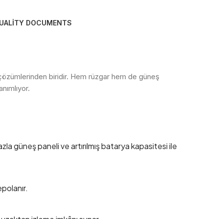
UALITY DOCUMENTS
erji çözümlerinden biridir. Hem rüzgar hem de güneş
anımlıyor.
la güneş paneli ve artırılmış batarya kapasitesi ile
polanır.