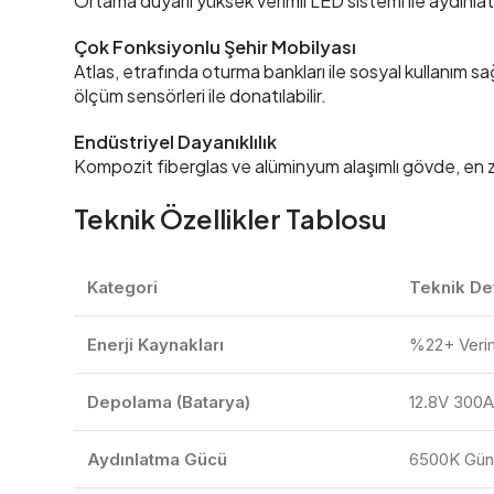
Ortama duyarlı yüksek verimli LED sistemi ile aydınl
Çok Fonksiyonlu Şehir Mobilyası
Atlas, etrafında oturma bankları ile sosyal kullanım 
ölçüm sensörleri ile donatılabilir.
Endüstriyel Dayanıklılık
Kompozit fiberglas ve alüminyum alaşımlı gövde, en zo
Teknik Özellikler Tablosu
Kategori
Teknik De
Enerji Kaynakları
%22+ Veriml
Depolama (Batarya)
12.8V 300
Aydınlatma Gücü
6500K Gün I