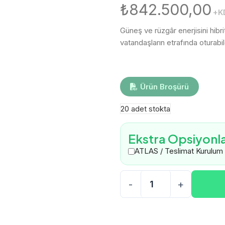
₺
842.500,00
+K
Güneş ve rüzgâr enerjisini hibri
vatandaşların etrafında oturabil
Ürün Broşürü
20 adet stokta
Ekstra Opsiyonl
ATLAS / Teslimat Kurulum