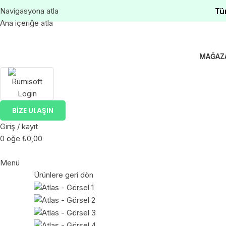
Tü
Navigasyona atla
Ana içeriğe atla
MAĞAZ
BIZE ULAŞIN
Giriş / kayıt
0
öğe
₺
0,00
Menü
Ürünlere geri dön