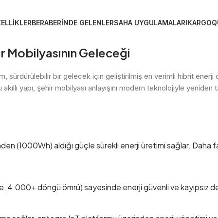
ELLIKLER
BERABERINDE GELENLER
SAHA UYGULAMALARI
KARGO
Q
hir Mobilyasının Geleceği
m, sürdürülebilir bir gelecek için geliştirilmiş en verimli hibrit en
u akıllı yapı, şehir mobilyası anlayışını modern teknolojiyle yeniden t
n (1000Wh) aldığı güçle sürekli enerji üretimi sağlar. Daha faz
e, 4.000+ döngü ömrü) sayesinde enerji güvenli ve kayıpsız de